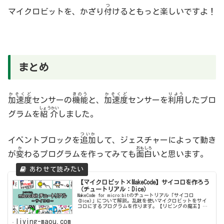
つ
マイクロビットを、かざり
付
けるともっと楽しいですよ！
まとめ
かそくど
きのう
かそくど
りよう
加速度
センサーの
機能
と、
加速度
センサーを
利用
したプロ
しょうかい
グラムを
紹介
しました。
ついか
イベントブロックを
追加
して、ジェスチャーによって動き
か
おもしろ
が
変
わるプログラムを作ってみても
面白
いと思います。
【マイクロビット×MakeCode】サイコロを作ろう
（チュートリアル：Dice）
MakeCode for micro:bitのチュートリアル「サイコロ
(Dice)」について解説。乱数を使いマイクロビットをサイ
コロにするプログラムを作ります。【リビングの魔王】で
は初心者にも分かりやすいよう手順をひとつひとつ丁寧に
紹介します。
living-maou.com