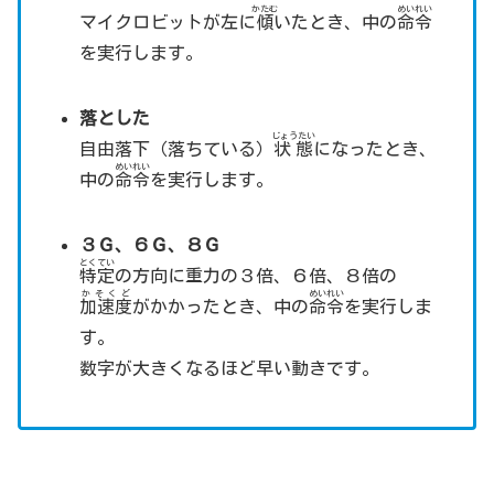
かたむ
めいれい
マイクロビットが左に
傾
いたとき、中の
命令
を実行します。
落とした
じょうたい
自由落下（落ちている）
状態
になったとき、
めいれい
中の
命令
を実行します。
３Ｇ、６Ｇ、８Ｇ
とくてい
特定
の方向に重力の３倍、６倍、８倍の
かそくど
めいれい
加速度
がかかったとき、中の
命令
を実行しま
す。
数字が大きくなるほど早い動きです。