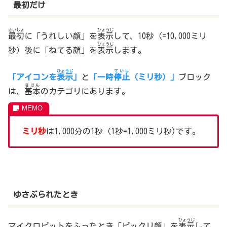
最初だけ
さいしょ
ひょうじ
最初
に「うれしい顔」を
表示
して、10秒（=10,000ミリ
ひょうじ
秒）後に「ねてる顔」を
表示
します。
ひょうじ
ていし
「アイコンを
表示
」
と
「一時
停止
（ミリ秒）」
ブロック
きほん
は、
基本
のカテゴリにあります。
ミリ秒
は1,000分の1秒（1秒=1,000ミリ秒)です。
ゆさぶられたとき
ひょうじ
マイクロビットをふったとき「ビックリ顔」を
表示
して、