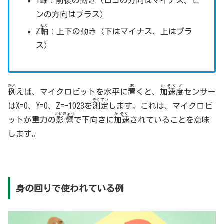
Y
軸
：前後の動き（ロゴの方向はマイナス、ピ
ンの方向はプラス）
じく
Z
軸
：上下の動き（下はマイナス、上はプラ
ス）
たと
お
かそくど
例
えば、マイクロビットを水平に
置
くと、
加速度
センサー
そくてい
はX=0、Y=0、Z=-1023を
測定
します。これは、マイクロビ
えいきょう
かそく
ットが重力の
影響
で下向きに
加速
されていることを意味
します。
身の回りで使われている例