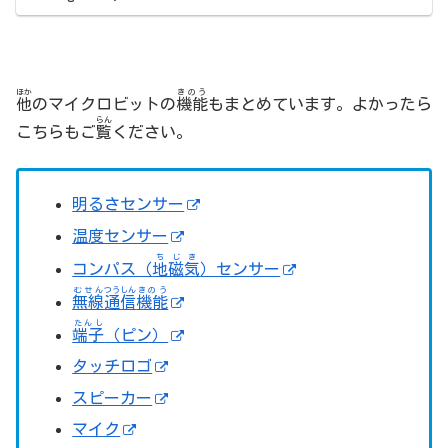
ほか
きのう
他
のマイクロビットの
機能
もまとめています。よかったら
らん
こちらもご
覧
ください。
明るさセンサー
温度センサー
ちじき
コンパス（
地磁気
）センサー
むせん
つうしん
きのう
無線
通信
機能
たんし
端子
（ピン）
タッチロゴ
スピーカー
マイク