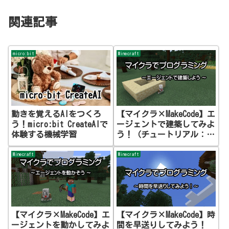
関連記事
micro:bit
Minecraft
動きを覚えるAIをつくろ
【マイクラ×MakeCode】エ
う！micro:bit CreateAIで
ージェントで建築してみよ
体験する機械学習
う！（チュートリアル：
Agent Build）
Minecraft
Minecraft
【マイクラ×MakeCode】エ
【マイクラ×MakeCode】時
ージェントを動かしてみよ
間を早送りしてみよう！