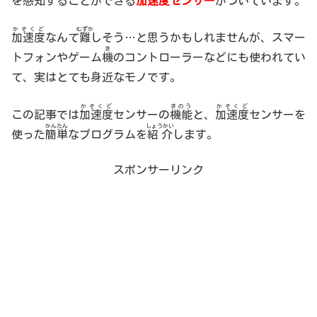
を感知することができる
加速度
センサー
がついています。
かそくど
むずか
加速度
なんて
難
しそう…と思うかもしれませんが、スマー
き
トフォンやゲーム
機
のコントローラーなどにも使われてい
て、実はとても身近なモノです。
かそくど
きのう
かそくど
この記事では
加速度
センサーの
機能
と、
加速度
センサーを
かんたん
しょうかい
使った
簡単
なプログラムを
紹介
します。
スポンサーリンク