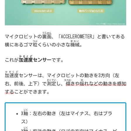
うらめん
マイクロビットの
裏面
、「ACCELEROMETER」と書いてある
つぶ
きかい
横にあるゴマ
粒
くらいの小さな
機械
。
かそくど
これが
加速度
センサー
です。
かそくど
加速度
センサーは、マイクロビットの動きを3方向（左
そくてい
かたむ
ゆ
右、前後、上下）で
測定
し、
傾
きや
揺
れなどの動きを感知
する
ことができます。
じく
X
軸
：左右の動き（左はマイナス、右はプラ
ス）
じく