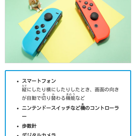
スマートフォン
たて
縦
にしたり横にしたりしたとき、画面の向き
き
か
きのう
が自動で
切
り
替
わる
機能
など
き
ニンテンドースイッチなど
機
のコントローラ
ー
歩数計
デジタルカメラ