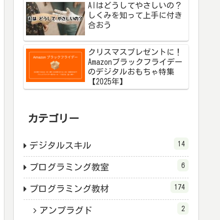
AIはどうしてやさしいの？
しくみを知って上手に付き
合おう
クリスマスプレゼントに！
Amazonブラックフライデー
のデジタルおもちゃ特集
【2025年】
ータ
カテゴリー
14
デジタルスキル
6
プログラミング教室
174
プログラミング教材
2
アンプラグド