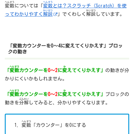
へんすう
へんすう
変数
については「
変数
とは？スクラッチ（Scratch）を使
かいせつ
かいせつ
ってわかりやすく
解説
」でくわしく
解説
しています。
「変数カウンターを0～4に変えてくりかえす」ブロッ
クの動き
へんすう
か
「
変数
カウンターを
0～2
に
変
えてくりかえす」
の動きが分
かりにくいかもしれません。
へんすう
か
「
変数
カウンターを
0～2
に
変
えてくりかえす」
ブロックの
ぶんかい
動きを
分解
してみると、分かりやすくなります。
へんすう
変数
「カウンター」を0にする