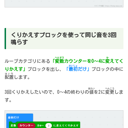
くりかえすブロックを使って同じ音を3回
鳴らす
へんすう
か
ループカテゴリにある
「
変数
カウンターを0～4に
変
えてく
さいしょ
りかえす」
ブロックを出し、
「
最初
だけ」
ブロックの中に
はいち
配置
します。
あたい
へんこう
3回くりかえしたいので、0～4の終わりの
値
を2に
変更
しま
す。