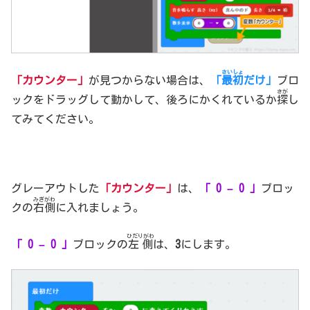
さいしょ
「カウンター」
が見つからない場合は、
「
最初
だけ」
ブロ
さが
ックをドラッグして動かして、後ろにかくれているか
探
し
てみてください。
グレーアウトした
「カウンター」
は、
「 0 – 0 」
ブロッ
みぎがわ
クの
右側
に入れましょう。
ひだりがわ
「 0 – 0 」
ブロックの
左側
は、
3
にします。