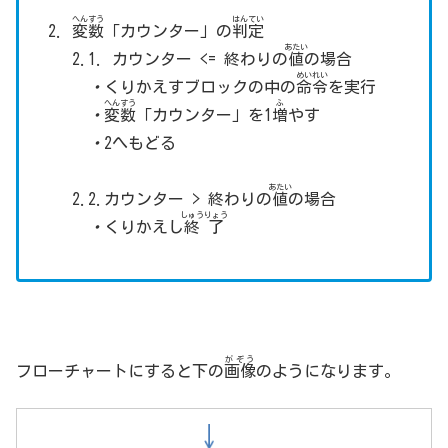
へんすう
はんてい
変数
「カウンター」の
判定
あたい
2.1. カウンター <= 終わりの
値
の場合
めいれい
・
くりかえすブロックの中の
命令
を実行
へんすう
ふ
・
変数
「カウンター」を1
増
やす
・
2へもどる
あたい
2.2.カウンター > 終わりの
値
の場合
しゅうりょう
・
くりかえし
終了
がぞう
フローチャートにすると下の
画像
のようになります。