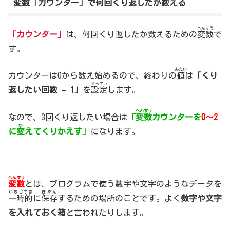
変数「カウンター」で何回くり返したか数える
へんすう
「カウンター」
は、何回くり返したか数えるための
変数
で
す。
あたい
カウンターは0から数え始めるので、終わりの
値
は
「くり
せってい
返したい回数 – 1」
を
設定
します。
へんすう
なので、3回くり返したい場合は
「
変数
カウンターを
0～2
か
に
変
えてくりかえす」
になります。
へんすう
変数
とは、プログラムで使う数字や文字のようなデータを
いちじてき
ほぞん
一時的
に
保存
するための場所のことです。よく
数字や文字
を入れておく箱
と言われたりします。