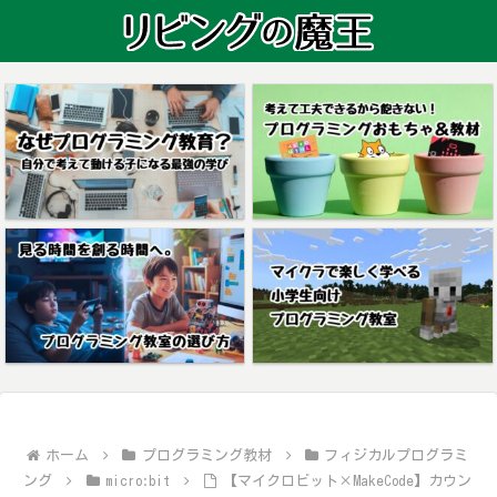
ホーム
プログラミング教材
フィジカルプログラミ
ング
micro:bit
【マイクロビット×MakeCode】カウン