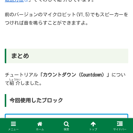
前のバージョンのマイクロビット(V1.5)でもスピーカーを
つければ音を鳴らすことができますよ。
まとめ
チュートリアル
「カウントダウン（Countdown）」
につい
しょうかい
て
紹介
しました。
今回使用したブロック
へんすう
か
「
変数
カウンターを0～4に
変
えてくりかえ
メニュー
ホーム
検索
トップ
サイドバー