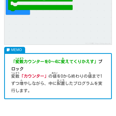
へんすう
か
「
変数
カウンターを0～4に
変
えてくりかえす」
ブ
ロック
へんすう
あたい
ね
変数
「カウンター」
の
値
を0から終わりの
値
まで1
ふ
はいち
ずつ
増
やしながら、中に
配置
したプログラムを実
行します。