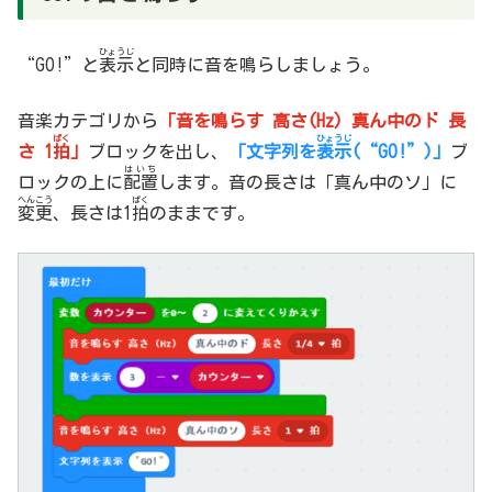
ひょうじ
“GO!”と
表示
と同時に音を鳴らしましょう。
音楽カテゴリから
「音を鳴らす 高さ(Hz) 真ん中のド 長
ぱく
ひょうじ
さ 1
拍
」
ブロックを出し、
「文字列を
表示
(“GO!”)」
ブ
はいち
ロックの上に
配置
します。音の長さは「真ん中のソ」に
へんこう
ぱく
変更
、長さは1
拍
のままです。