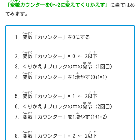
へんすう
か
「
変数
カウンターを0～2に
変
えてくりかえす」
に当てはめ
てみます。
へんすう
変数
「カウンター」を0にする
へんすう
いか
変数
「カウンター」= 0 ← 2
以下
めいれい
くりかえすブロックの中の
命令
（1回目）
へんすう
ふ
変数
「カウンター」を1
増
やす(0+1=1)
へんすう
いか
変数
「カウンター」= 1 ← 2
以下
めいれい
くりかえすブロックの中の
命令
（2回目）
へんすう
ふ
変数
「カウンター」を1
増
やす(1+1=2)
へんすう
いか
変数
「カウンター」= 2 ← 2
以下