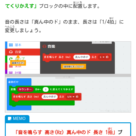
はいち
てくりかえす」
ブロックの中に
配置
します。
はく
音の長さは「真ん中のド」のまま、長さは「1/4
拍
」に
へんこう
変更
しましょう。
ぱく
「音を鳴らす 高さ(Hz) 真ん中のド 長さ 1
拍
」
ブ