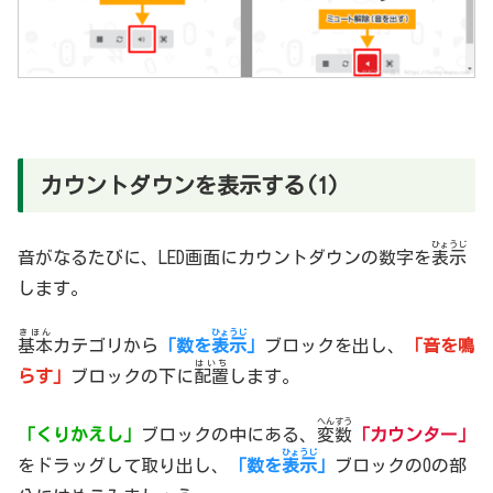
カウントダウンを表示する(1)
ひょうじ
音がなるたびに、LED画面にカウントダウンの数字を
表示
します。
きほん
ひょうじ
基本
カテゴリから
「数を
表示
」
ブロックを出し、
「音を鳴
はいち
らす」
ブロックの下に
配置
します。
へんすう
「くりかえし」
ブロックの中にある、
変数
「カウンター」
ひょうじ
をドラッグして取り出し、
「数を
表示
」
ブロックの0の部