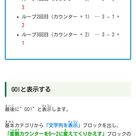
3
ループ2回目（カウンター = 1） … 3 – 1 =
2
ループ3回目（カウンター = 2） … 3 – 2 =
1
GO!と表示する
さいご
ひょうじ
最後
に”GO!”と
表示
します。
きほん
ひょうじ
基本
カテゴリから
「文字列を
表示
」
ブロックを出し、
へんすう
か
「
変数
カウンターを0～2に
変
えてくりかえす」
ブロックの