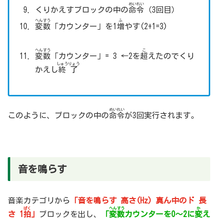
めいれい
くりかえすブロックの中の
命令
（3回目）
へんすう
ふ
変数
「カウンター」を1
増
やす(2+1=3)
へんすう
こ
変数
「カウンター」= 3 ←2を
超
えたのでくり
しゅうりょう
かえし
終了
めいれい
このように、ブロックの中の
命令
が3回実行されます。
音を鳴らす
音楽カテゴリから
「音を鳴らす 高さ(Hz) 真ん中のド 長
ぱく
へんすう
か
さ 1
拍
」
ブロックを出し、
「
変数
カウンターを0～2に
変
え