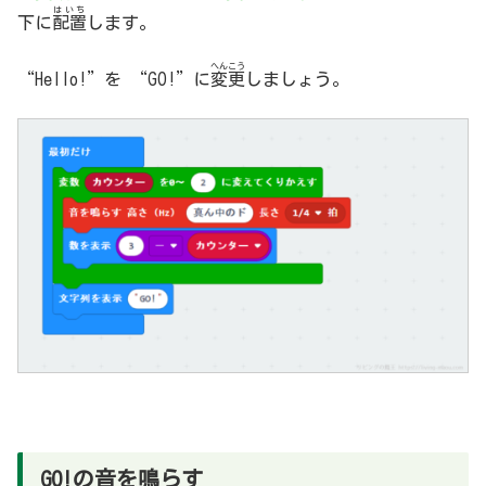
はいち
下に
配置
します。
へんこう
“Hello!”を “GO!”に
変更
しましょう。
GO!の音を鳴らす