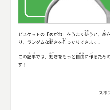
つか
え
ビスケットの「めがね」をうまく
使
うと、
絵
うご
つく
り、ランダムな
動
きを
作
ったりできます。
きじ
うご
じゆう
つく
この
記事
では、
動
きをもっと
自由
に
作
るため
す！
スポ