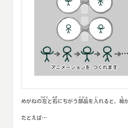
ひだり
みぎ
ぶひん
い
え
めがねの
左
と
右
にちがう
部品
を
入
れると、
絵
たとえば…