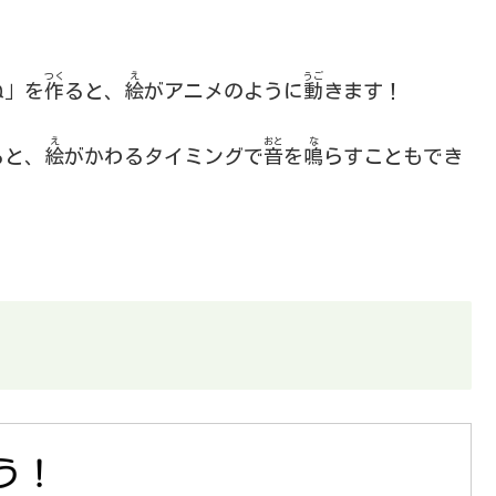
つく
え
うご
ね」を
作
ると、
絵
がアニメのように
動
きます！
え
おと
な
ると、
絵
がかわるタイミングで
音
を
鳴
らすこともでき