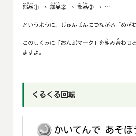
ぶひん
ぶひん
ぶひん
部品
① →
部品
② →
部品
③ → …
というように、じゅんばんにつながる「めが
く
あ
このしくみに「おんぷマーク」を
組
み
合
わせ
ますよ。
くるくる回転