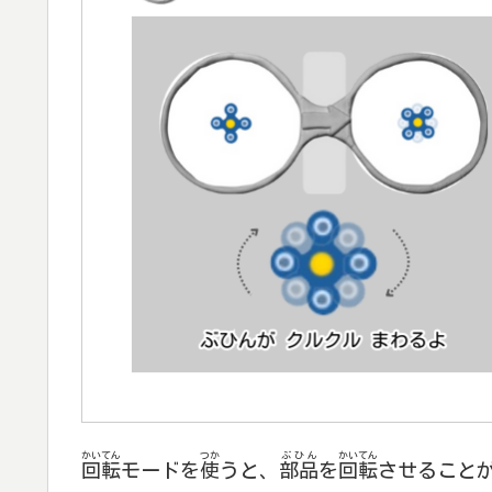
かいてん
つか
ぶひん
かいてん
回転
モードを
使
うと、
部品
を
回転
させること