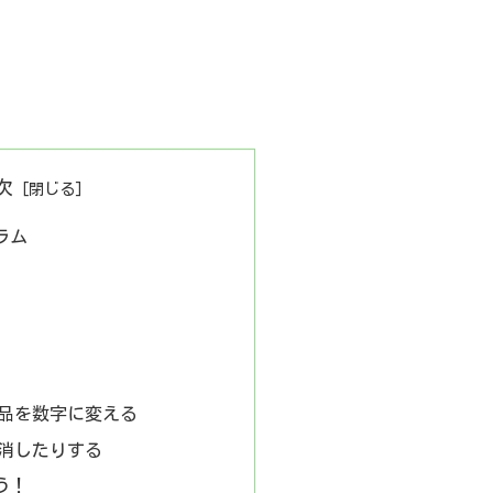
次
ラム
品を数字に変える
消したりする
う！