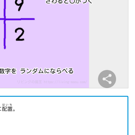
はいち
に
配置
。