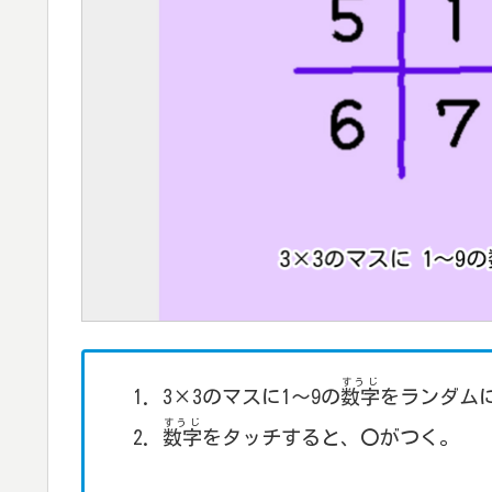
すうじ
3×3のマスに1～9の
数字
をランダム
すうじ
数字
をタッチすると、〇がつく。