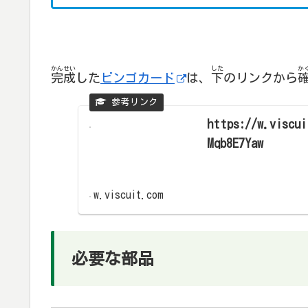
かんせい
した
か
完成
した
ビンゴカード
は、
下
のリンクから
https://w.viscui
Mqb8E7Yaw
w.viscuit.com
必要な部品