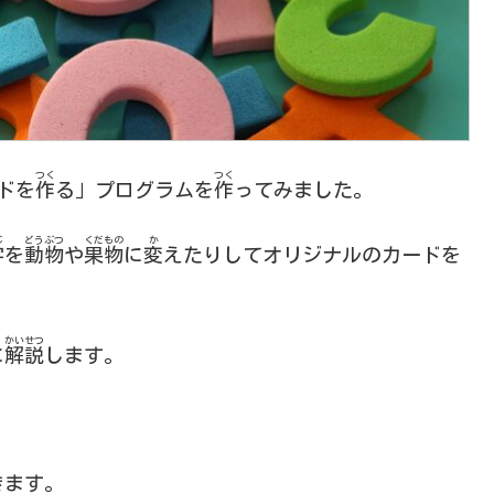
つく
つく
ードを
作
る」プログラムを
作
ってみました。
じ
どうぶつ
くだもの
か
字
を
動物
や
果物
に
変
えたりしてオリジナルのカードを
かいせつ
に
解説
します。
きます。