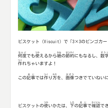
ビスケット（Viscuit）で「3×3のビンゴカ
なんど
つか
かみ
せつやく
すう
何度
でも
使
えるから
紙
の
節約
にもなるし、
数
つく
作
れちゃいますよ！
きじ
つく
かた
がぞう
この
記事
では
作
り
方
を、
画像
つきでていねい
つか
した
きじ
かくにん
ビスケットの
使
いかたは、
下
の
記事
で
確認
で