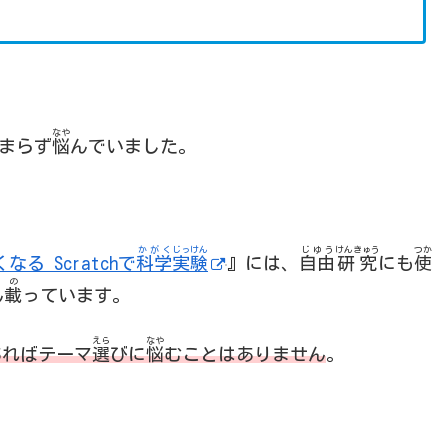
なや
まらず
悩
んでいました。
かがく
じっけん
じゆう
けんきゅう
つか
る Scratchで
科学
実験
』には、
自由
研究
にも
使
の
ん
載
っています。
えら
なや
あればテーマ
選
びに
悩
むことはありません
。