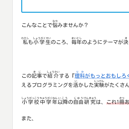
なや
こんなことで
悩
みませんか？
わたし
しょうがくせい
まいとし
き
私
も
小学生
のころ、
毎年
のようにテーマが
決
きじ
しょうかい
りか
この
記事
で
紹介
する『
理科
がもっとおもしろくな
い
じっけん
えるプログラミングを
活
かした
実験
がたくさ
しょうがっこう
ちゅうがくねん
いこう
じゆう
けんきゅう
さつ
小学校
中学年
以降
の
自由
研究
は、
これ1
冊
また、