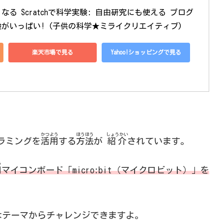
る Scratchで科学実験: 自由研究にも使える プログ
がいっぱい! (子供の科学★ミライクリエイティブ)
楽天市場で見る
Yahoo!ショッピングで見る
かつよう
ほうほう
しょうかい
ラミングを
活用
する
方法
が
紹介
されています。
う
用
マイコンボード「micro:bit（マイクロビット）」を
なテーマからチャレンジできますよ。