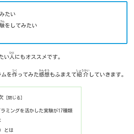
みたい
けん
験
をしてみたい
ひと
たい
人
にもオススメです。
つく
かんそう
しょうかい
ラムを
作
ってみた
感想
もふまえて
紹介
していきます。
次
ラミングを活かした実験が17種類
は
チ）とは