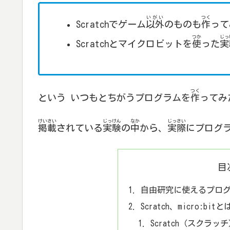
いがい
つく
Scratchでゲーム
以外
のものも
作
って
つか
じっ
Scratchとマイクロビットを
使
った
実
つく
という いつもとちがうプログラムを
作
ってみ
けいさい
じっけん
なか
じっさい
掲載
されている
実験
の
中
から、
実際
にプログ
目
自由研究に使えるプログ
Scratch、micro:bitと
Scratch（スクラッ