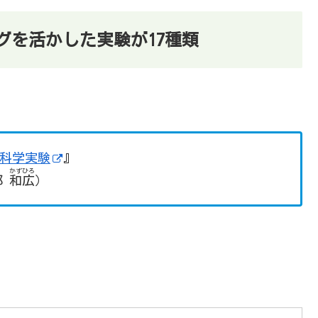
グを活かした実験が17種類
で科学実験
』
かずひろ
部
和広
）