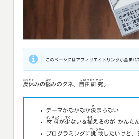
このページにはアフィリエイトリンクが含まれ
なつやす
なや
じゆう
けんきゅう
夏休
みの
悩
みのタネ、
自由
研究
。
き
テーマがなかなか
決
まらない
ざいりょう
すく
そろ
材料
が
少
ない＆
揃
えるのが かんた
ちょうせん
プログラミングに
挑戦
したいけど、