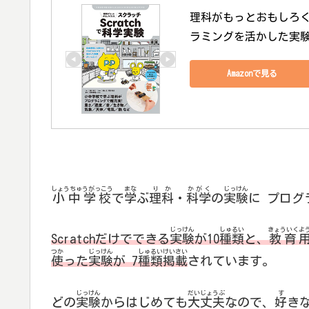
理科がもっとおもしろくな
ラミングを活かした実験
Amazonで見る
しょうちゅうがっこう
まな
りか
かがく
じっけん
小中学校
で
学
ぶ
理科
・
科学
の
実験
に プログ
じっけん
しゅるい
きょういく
よ
Scratchだけでできる
実験
が10
種類
と、
教育
つか
じっけん
しゅるい
けいさい
使
った
実験
が 7
種類
掲載
されています。
じっけん
だいじょうぶ
す
どの
実験
からはじめても
大丈夫
なので、
好
き