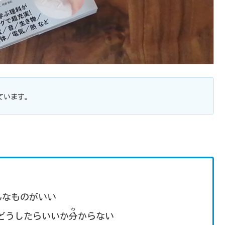
ています。
んなものがいい
わ
どうしたらいいか
分
からない