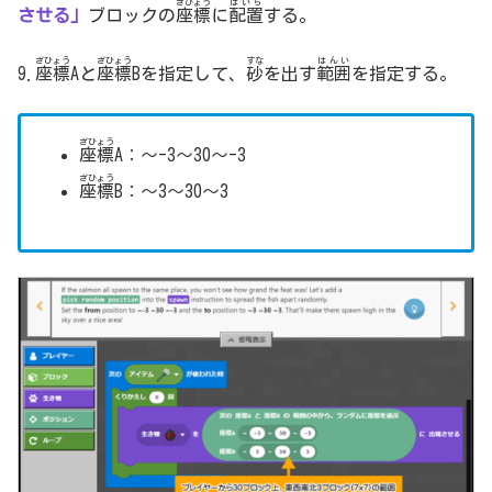
ざひょう
はいち
させる」
ブロックの
座標
に
配置
する。
ざひょう
ざひょう
すな
はんい
9.
座標
Aと
座標
Bを指定して、
砂
を出す
範囲
を指定する。
ざひょう
座標
A：～-3～30～-3
ざひょう
座標
B：～3～30～3