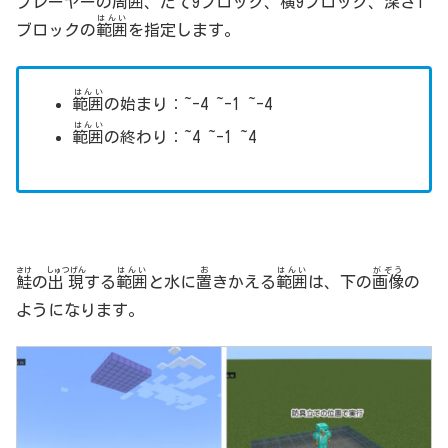
プレーヤーの
周囲
、たて9ブロック、横9ブロック、深さ1
はんい
ブロックの
範囲
を指定します。
はんい
範囲
の始まり：~-4 ~-1 ~-4
はんい
範囲
の終わり：~4 ~-1 ~4
さけ
しゅつげん
はんい
お
はんい
がぞう
鮭
の
出現
する
範囲
と水に
置
きかえる
範囲
は、下の
画像
の
ようになります。