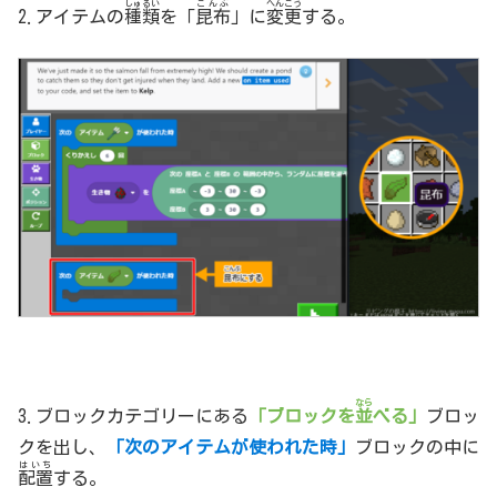
しゅるい
こんぶ
へんこう
2.アイテムの
種類
を「
昆布
」に
変更
する。
なら
3.ブロックカテゴリーにある
「ブロックを
並
べる」
ブロッ
クを出し、
「次のアイテムが使われた時」
ブロックの中に
はいち
配置
する。