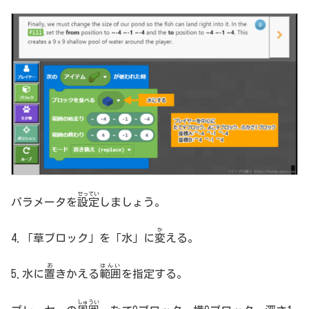
せってい
パラメータを
設定
しましょう。
か
4.「草ブロック」を「水」に
変
える。
お
はんい
5.水に
置
きかえる
範囲
を指定する。
しゅうい