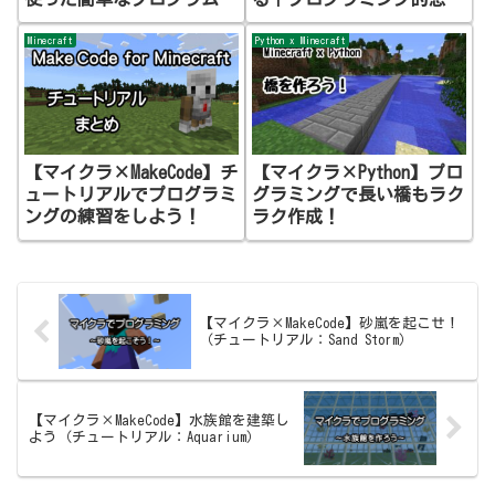
作ってみよう
も身につく！
Minecraft
Python x Minecraft
【マイクラ×MakeCode】チ
【マイクラ×Python】プロ
ュートリアルでプログラミ
グラミングで長い橋もラク
ングの練習をしよう！
ラク作成！
【マイクラ×MakeCode】砂嵐を起こせ！
（チュートリアル：Sand Storm）
【マイクラ×MakeCode】水族館を建築し
よう（チュートリアル：Aquarium）