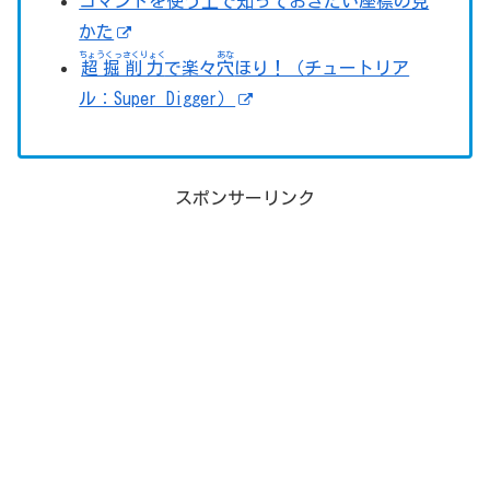
コマンドを使う上で知っておきたい
座標
の見
かた
ちょうくっさくりょく
あな
超掘削力
で楽々
穴
ほり！（チュートリア
ル：Super Digger）
スポンサーリンク