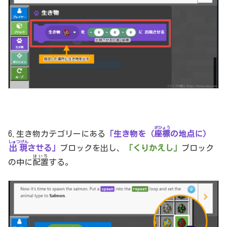
ざひょう
6.生き物カテゴリーにある
「生き物を（
座標
の地点に）
しゅつげん
出現
させる」
ブロックを出し、
「くりかえし」
ブロック
はいち
の中に
配置
する。