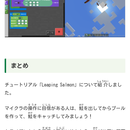
まとめ
しょうかい
チュートリアル「Leaping Salmon」について
紹介
しまし
た。
そうさ
じしん
さけ
マイクラの
操作
に
自信
がある人は、
鮭
を出してからプール
さけ
を作って、
鮭
をキャッチしてみましょう！
すばや
こんぶ
さけ