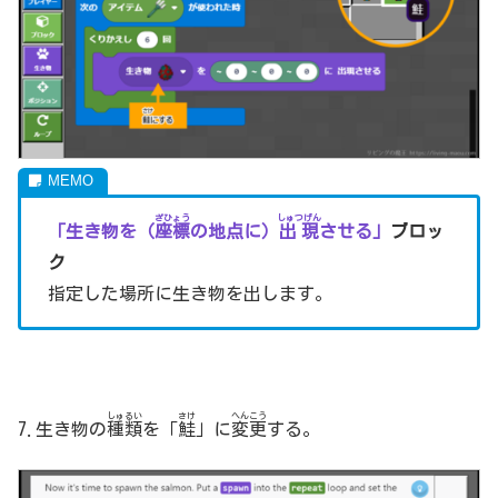
ざひょう
しゅつげん
「生き物を（
座標
の地点に）
出現
させる」
ブロッ
ク
指定した場所に生き物を出します。
しゅるい
さけ
へんこう
7.生き物の
種類
を「
鮭
」に
変更
する。