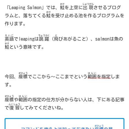
さけ
しゅつげん
「Leaping Salmon」では、
鮭
を上空に
出現
させるプログ
さけ
ラムと、落ちてくる
鮭
を受け止める池を作るプログラムを
作ります。
えいご
ちょうやく
と
英語
でleapingは
跳躍
（
飛
びあがること）、salmonは魚の
さけ
鮭
という意味です。
ざひょう
はんい
今回、
座標
でここから～ここまでという
範囲
を指定
しま
す。
ざひょう
はんい
座標
や
範囲
の指定の仕方が分からない人は、下にある記事
ふくしゅう
で
復習
してみてくださいね。
ざひょう