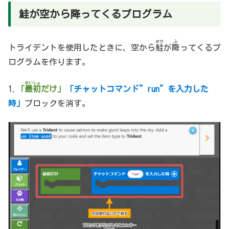
鮭が空から降ってくるプログラム
さけ
ふ
トライデントを使用したときに、空から
鮭
が
降
ってくるプ
ログラムを作ります。
さいしょ
1.
「
最初
だけ」
「チャットコマンド”run”を入力した
時」
ブロックを消す。