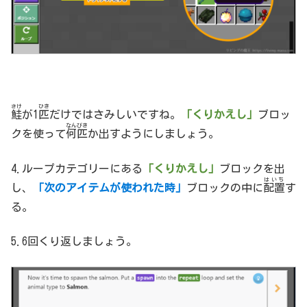
さけ
ひき
鮭
が1
匹
だけではさみしいですね。
「くりかえし」
ブロッ
なんびき
クを使って
何匹
か出すようにしましょう。
4.ループカテゴリーにある
「くりかえし」
ブロックを出
はいち
し、
「次のアイテムが使われた時」
ブロックの中に
配置
す
る。
5.6回くり返しましょう。