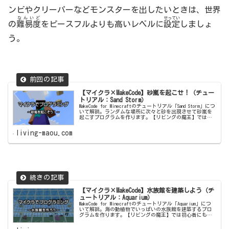
ンビやクリーパーなどモンスターを出したいときは、世界
なんいど
せってい
の
難易度
をピースフルよりも高いレベルに
設定
しましょ
う。
【マイクラ×MakeCode】砂嵐を起こせ！（チュー
トリアル：Sand Storm）
MakeCode for Minecraftのチュートリアル「Sand Storm」につ
いて解説。ランダムな場所に次々と砂を出現させて砂嵐を
起こすプログラムを作ります。【リビングの魔王】では初
心者にも分かりやすいよう手順を丁寧に紹介します。
living-maou.com
【マイクラ×MakeCode】水族館を建築しよう（チ
ュートリアル：Aquarium）
MakeCode for Minecraftのチュートリアル「Aquarium」につ
いて解説。海の動植物でいっぱいの水族館を建築するプロ
グラムを作ります。【リビングの魔王】では初心者にも分
かりやすいよう手順をひとつひとつ丁寧に紹介します。