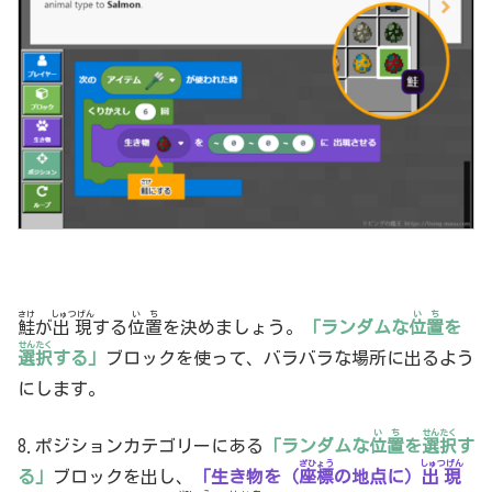
さけ
しゅつげん
いち
いち
鮭
が
出現
する
位置
を決めましょう。
「ランダムな
位置
を
せんたく
選択
する」
ブロックを使って、バラバラな場所に出るよう
にします。
いち
せんたく
8.ポジションカテゴリーにある
「ランダムな
位置
を
選択
す
ざひょう
しゅつげん
る」
ブロックを出し、
「生き物を（
座標
の地点に）
出現