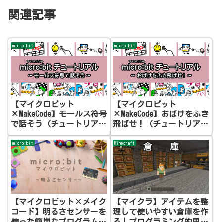
関連記事
micro:bit
micro:bit
【マイクロビット
【マイクロビット
×MakeCode】モールス符号
×MakeCode】おばけをふき
で話そう（チュートリア
飛ばせ！（チュートリア
ル：Morse Chat）
ル：Blow Away）
micro:bit
Minecraft
【マイクロビット×メイク
【マイクラ】アイテムを整
コード】明るさセンサーを
理して使いやすい倉庫を作
使った簡単なプログラムを
る｜プログラミング的思考