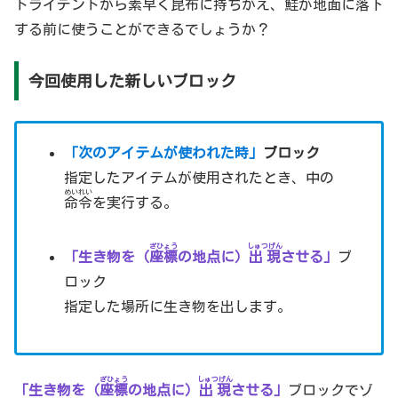
トライデントから
素早
く
昆布
に持ちかえ、
鮭
が地面に落下
する前に使うことができるでしょうか？
今回使用した新しいブロック
「次のアイテムが使われた時」
ブロック
指定したアイテムが使用されたとき、中の
めいれい
命令
を実行する。
ざひょう
しゅつげん
「生き物を（
座標
の地点に）
出現
させる」
ブ
ロック
指定した場所に生き物を出します。
ざひょう
しゅつげん
「生き物を（
座標
の地点に）
出現
させる」
ブロックでゾ