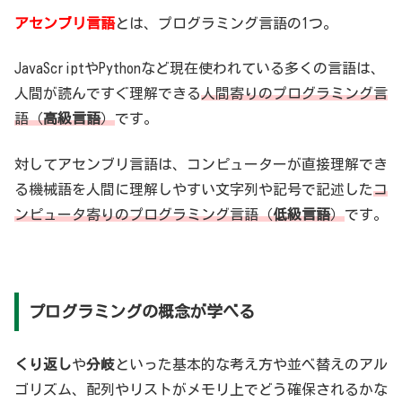
アセンブリ言語
とは、プログラミング言語の1つ。
JavaScriptやPythonなど現在使われている多くの言語は、
人間が読んですぐ理解できる
人間寄りのプログラミング言
語（
高級言語
）
です。
対してアセンブリ言語は、コンピューターが直接理解でき
る機械語を人間に理解しやすい文字列や記号で記述した
コ
ンピュータ寄りのプログラミング言語（
低級言語
）
です。
プログラミングの概念が学べる
くり返し
や
分岐
といった基本的な考え方や並べ替えのアル
ゴリズム、配列やリストがメモリ上でどう確保されるかな