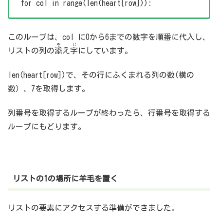
for col in range(len(heart[row])):
このループは、col に0から6までの数字を順番に代入し、
そ
じ
リストの
列
の
添
え
字
に
しています。
len(heart[row])で、その行にふくまれる列の数(横の
数）、7を取得します。
列番号を取得するループが終わったら、行番号を取得する
ループにもどります。
リストの1の場所に羊毛を置く
リストの要素にアクセスする準備ができました。