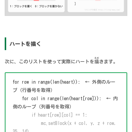
ハートを描く
えが
次に、
この
リスト
を
使っ
て
実際
に
ハート
を
描
き
ます
。
for row in range(len(heart)): ← 外側のルー
プ（行番号を取得）
for col in range(len(heart[row])): ← 内
側のループ（列番号を取得）
if heart[row][col] == 1:
mc.setBlock(x + col, y, z + row,
35, 14)