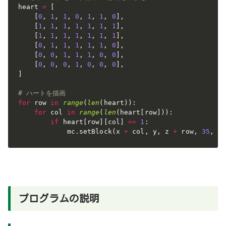
heart 
=
[
[
0
,
1
,
1
,
0
,
1
,
1
,
0
]
,
[
1
,
1
,
1
,
1
,
1
,
1
,
1
]
,
[
1
,
1
,
1
,
1
,
1
,
1
,
1
]
,
[
0
,
1
,
1
,
1
,
1
,
1
,
0
]
,
[
0
,
0
,
1
,
1
,
1
,
0
,
0
]
,
[
0
,
0
,
0
,
1
,
0
,
0
,
0
]
,
]
# ハートを描画
for
 row 
in
range
(
len
(
heart
)
)
:
for
 col 
in
range
(
len
(
heart
[
row
]
)
)
:
if
 heart
[
row
]
[
col
]
==
1
:
            mc
.
setBlock
(
x 
+
 col
,
 y
,
 z 
+
 row
,
35
,
1
プログラムの説明