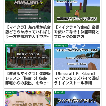
【マイクラ】Java版か統合
【マイクラ×Python】座標
版どちらか持っていればも
を使いこなせ！位置確認と
う一方を無料で入手できま
ブロックの置き方
す！
Minecraft
Raspberry Pi
【教育版マイクラ】体験版
【Minecraft Pi Reborn】
レッスン「Hour of Code
マイクラをラズパイで遊ぼ
邸宅からの脱出」をやって
う！インストール手順
みた (1)
micro:bit
Minecraft