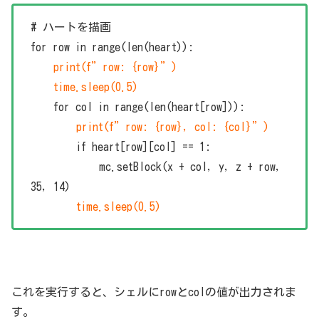
# ハートを描画
for row in range(len(heart)):
print(f”row: {row}”)
time.sleep(0.5)
for col in range(len(heart[row])):
print(f”row: {row}, col: {col}”)
if heart[row][col] == 1:
mc.setBlock(x + col, y, z + row,
35, 14)
time.sleep(0.5)
これを実行すると、シェルにrowとcolの値が出力されま
す。