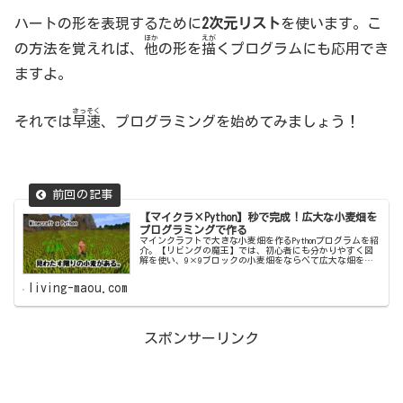
ハートの形を表現するために
2次元リスト
を使います。こ
ほか
えが
の方法を覚えれば、
他
の形を
描
くプログラムにも応用でき
ますよ。
さっそく
それでは
早速
、プログラミングを始めてみましょう！
【マイクラ×Python】秒で完成！広大な小麦畑を
プログラミングで作る
マインクラフトで大きな小麦畑を作るPythonプログラムを紹
介。【リビングの魔王】では、初心者にも分かりやすく図
解を使い、9×9ブロックの小麦畑をならべて広大な畑を作
る方法を紹介します。
living-maou.com
スポンサーリンク