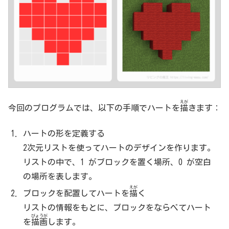
えが
今回のプログラムでは、
以下
の
手順
で
ハート
を
描
き
ます
：
ハートの形を定義する
2次元リストを使ってハートのデザインを作ります。
リストの中で、1 がブロックを置く場所、0 が空白
の場所を表します。
えが
ブロックを配置して
ハート
を
描
く
リストの情報をもとに、ブロックをならべて
ハート
びょうが
を
描画
し
ます
。