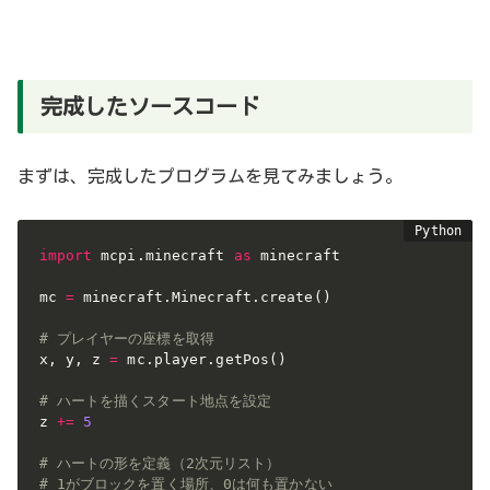
完成したソースコード
まずは、完成したプログラムを見てみましょう。
import
 mcpi
.
minecraft 
as
 minecraft

mc 
=
 minecraft
.
Minecraft
.
create
(
)
# プレイヤーの座標を取得
x
,
 y
,
 z 
=
 mc
.
player
.
getPos
(
)
# ハートを描くスタート地点を設定
z 
+=
5
# ハートの形を定義（2次元リスト）
# 1がブロックを置く場所、0は何も置かない