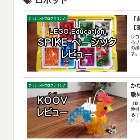
ロボット
「
フィジカルプログラミング
【
レゴ
るプ
の組
す。
か
フィジカルプログラミング
教
「K
教材
るキ
ビュ