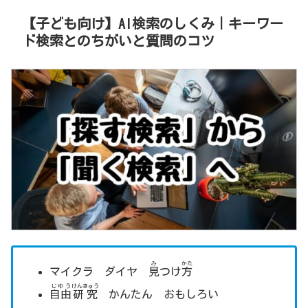
【子ども向け】AI検索のしくみ｜キーワー
ド検索とのちがいと質問のコツ
み
かた
マイクラ ダイヤ
見
つけ
方
じゆう
けんきゅう
自由
研究
かんたん おもしろい