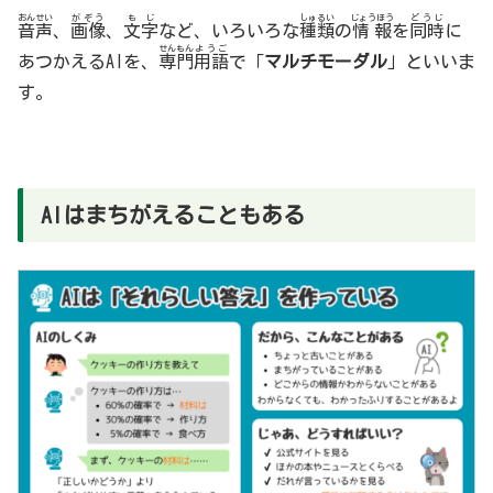
おんせい
がぞう
もじ
しゅるい
じょうほう
どうじ
音声
、
画像
、
文字
など、いろいろな
種類
の
情報
を
同時
に
せんもん
ようご
あつかえるAIを、
専門
用語
で「
マルチモーダル
」といいま
す。
AIはまちがえることもある