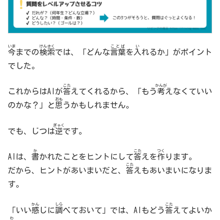
いま
けんさく
ことば
い
今
までの
検索
では、「どんな
言葉
を
入
れるか」がポイント
でした。
こた
かんが
これからはAIが
答
えてくれるから、「もう
考
えなくていい
おも
のかな？」と
思
うかもしれません。
ぎゃく
でも、じつは
逆
です。
か
こた
つく
AIは、
書
かれたことをヒントにして
答
えを
作
ります。
こた
だから、ヒントがあいまいだと、
答
えもあいまいになりま
す。
かん
しら
こた
「いい
感
じに
調
べておいて」では、AIもどう
答
えてよいか
わ