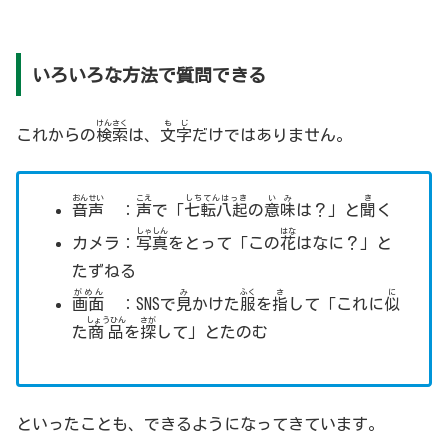
いろいろな方法で質問できる
けんさく
もじ
これからの
検索
は、
文字
だけではありません。
おんせい
こえ
しちてんはっき
いみ
き
音声
：
声
で「
七転八起
の
意味
は？」と
聞
く
しゃしん
はな
カメラ：
写真
をとって「この
花
はなに？」と
たずねる
がめん
み
ふく
さ
に
画面
：SNSで
見
かけた
服
を
指
して「これに
似
しょうひん
さが
た
商品
を
探
して」とたのむ
といったことも、できるようになってきています。