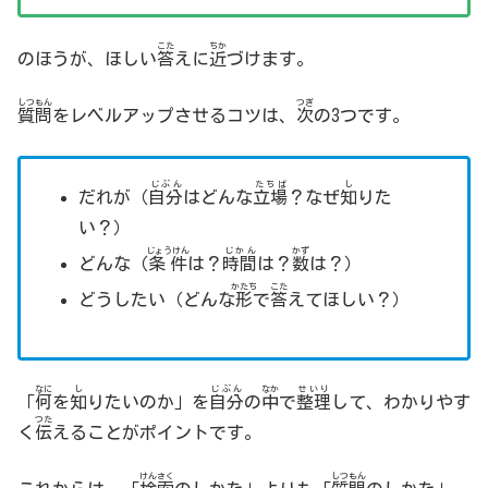
こた
ちか
のほうが、ほしい
答
えに
近
づけます。
しつもん
つぎ
質問
をレベルアップさせるコツは、
次
の3つです。
じぶん
たちば
し
だれが（
自分
はどんな
立場
？なぜ
知
りた
い？）
じょうけん
じかん
かず
どんな（
条件
は？
時間
は？
数
は？）
かたち
こた
どうしたい（どんな
形
で
答
えてほしい？）
なに
し
じぶん
なか
せいり
「
何
を
知
りたいのか」を
自分
の
中
で
整理
して、わかりやす
つた
く
伝
えることがポイントです。
けんさく
しつもん