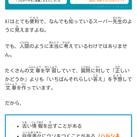
べんり
し
せんせい
AIはとても
便利
で、なんでも
知
っているスーパー
先生
のよ
み
うに
見
えますよね。
にんげん
ほんとう
かんが
でも、
人間
のように
本当
に
考
えているわけではありませ
ん。
ぶんしょう
がくしゅう
しつもん
たい
ただ
たくさんの
文章
を
学習
していて、
質問
に
対
して「
正
しい
こた
よそう
かどうか」よりも「いちばんそれらしい
答
え」を
予想
して
ぶんしょう
つく
文章
を
作
っています。
だから、
ふる
じょうほう
だ
古
い
情報
を
出
すことがある
じしんまんまん
自信満々
にウソをつくことがある（
ハルシネ