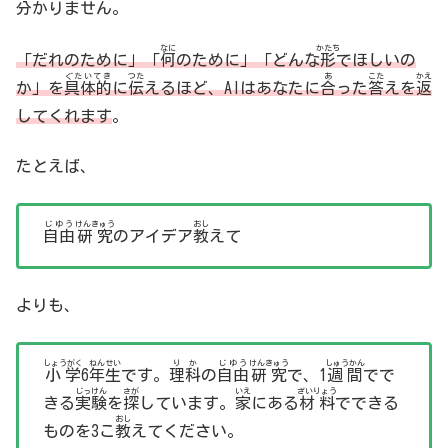
分
かりません。
なに
かたち
「だれのために」「
何
のために」「どんな
形
でほしいの
ぐたいてき
つた
あ
こた
かえ
か」を
具体的
に
伝
えるほど、AIはあなたに
合
った
答
えを
返
してくれます
。
たとえば、
じゆう
けんきゅう
おし
自由
研究
のアイデア
教
えて
よりも、
しょうがく
ねん
せい
りか
じゆう
けんきゅう
しゅうかん
小学
6
年
生
です。
理科
の
自由
研究
で、1
週間
でで
じっけん
さが
いえ
ざいりょう
きる
実験
を
探
しています。
家
にある
材料
でできる
おし
ものを3こ
教
えてください。