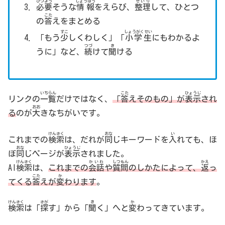
ひつよう
じょうほう
せいり
必要
そうな
情報
をえらび、
整理
して、ひとつ
こた
の
答
えをまとめる
すこ
しょうがくせい
「もう
少
しくわしく」「
小学生
にもわかるよ
つづ
き
うに」など、
続
けて
聞
ける
いちらん
こた
ひょうじ
リンクの
一覧
だけではなく、
「
答
えそのもの」が
表示
され
おお
る
のが
大
きなちがいです。
けんさく
おな
い
これまでの
検索
は、だれが
同
じキーワードを
入
れても、ほ
おな
ひょうじ
ぼ
同
じページが
表示
されました。
けんさく
かいわ
しつもん
かえ
AI
検索
は、
これまでの
会話
や
質問
のしかたによって、
返
っ
こた
か
てくる
答
えが
変
わります
。
けんさく
さが
き
か
検索
は「
探
す」から「
聞
く」へと
変
わってきています。