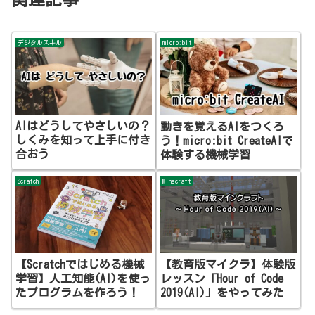
デジタルスキル
micro:bit
AIはどうしてやさしいの？
動きを覚えるAIをつくろ
しくみを知って上手に付き
う！micro:bit CreateAIで
合おう
体験する機械学習
Scratch
Minecraft
【Scratchではじめる機械
【教育版マイクラ】体験版
学習】人工知能(AI)を使っ
レッスン「Hour of Code
たプログラムを作ろう！
2019(AI)」をやってみた