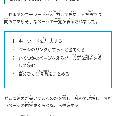
にゅうりょく
けんさく
ほうほう
これまでのキーワードを
入力
して
検索
する
方法
では、
かんけい
いちらん
ひょうじ
関係
のありそうなページの
一覧
が
表示
されました。
にゅうりょく
キーワードを
入力
する
で
ページのリンクがずらっと
出
てくる
ひつよう
ぶぶん
さが
いくつかのページをえらび、
必要
な
部分
を
探
よ
して
読
む
じぶん
じょうほう
自分
なりに
情報
をまとめる
こた
か
さが
よ
りかい
どこに
答
えが
書
いてあるのかを
探
し、
読
んで
理解
し、ちが
ないよう
せいり
うページの
内容
をくらべながら
整理
する。