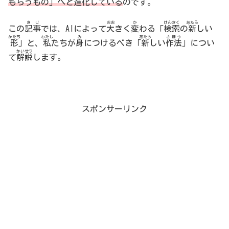
もらうもの」へと
進化
している
のです。
きじ
おお
か
けんさく
あたら
この
記事
では、AIによって
大
きく
変
わる「
検索
の
新
しい
かたち
わたし
み
あたら
さほう
形
」と、
私
たちが
身
につけるべき「
新
しい
作法
」につい
かいせつ
て
解説
します。
スポンサーリンク