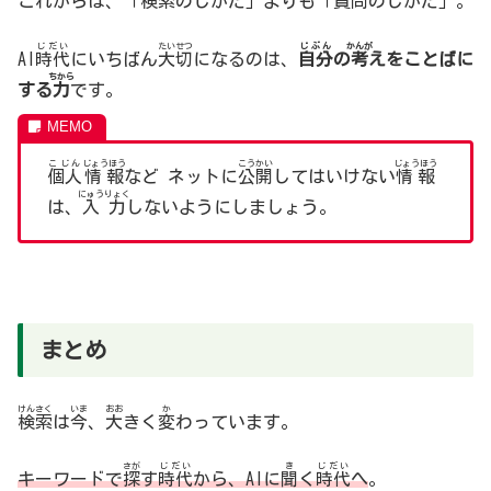
これからは、「
検索
のしかた」よりも「
質問
のしかた」。
じだい
たいせつ
じぶん
かんが
AI
時代
にいちばん
大切
になるのは、
自分
の
考
えをことばに
ちから
する
力
です。
こじん
じょうほう
こうかい
じょうほう
個人
情報
など ネットに
公開
してはいけない
情報
にゅうりょく
は、
入力
しないようにしましょう。
まとめ
けんさく
いま
おお
か
検索
は
今
、
大
きく
変
わっています。
さが
じだい
き
じだい
キーワードで
探
す
時代
から、AIに
聞
く
時代
へ
。