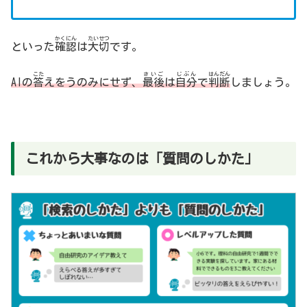
かくにん
たいせつ
といった
確認
は
大切
です。
こた
さいご
じぶん
はんだん
AIの
答
えをうのみにせず、
最後
は
自分
で
判断
しましょう。
これから大事なのは「質問のしかた」