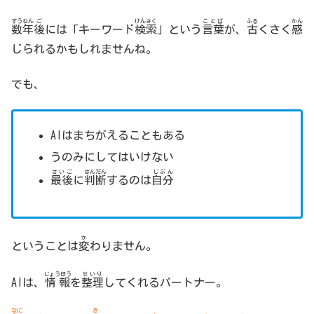
すうねん
ご
けんさく
ことば
ふる
かん
数年
後
には「キーワード
検索
」という
言葉
が、
古
くさく
感
じられるかもしれませんね。
でも、
AIはまちがえることもある
うのみにしてはいけない
さいご
はんだん
じぶん
最後
に
判断
するのは
自分
か
ということは
変
わりません。
じょうほう
せいり
AIは、
情報
を
整理
してくれるパートナー。
なに
き