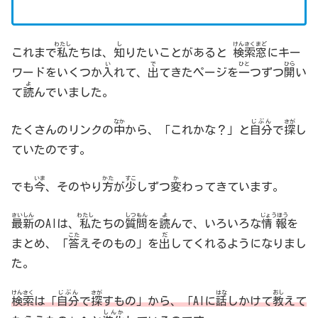
わたし
し
けんさくまど
これまで
私
たちは、
知
りたいことがあると
検索窓
にキー
い
で
ひと
ひら
ワードをいくつか
入
れて、
出
てきたページを
一
つずつ
開
い
よ
て
読
んでいました。
なか
じぶん
さが
たくさんのリンクの
中
から、「これかな？」と
自分
で
探
し
ていたのです。
いま
かた
すこ
か
でも
今
、そのやり
方
が
少
しずつ
変
わってきています。
さいしん
わたし
しつもん
よ
じょうほう
最新
のAIは、
私
たちの
質問
を
読
んで、いろいろな
情報
を
こた
だ
まとめ、「
答
えそのもの」を
出
してくれるようになりまし
た。
けんさく
じぶん
さが
はな
おし
検索
は「
自分
で
探
すもの」から、「AIに
話
しかけて
教
えて
しんか