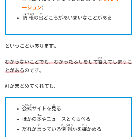
ーション
）
じょうほう
で
情報
の
出
どころがあいまいなことがある
ということがあります。
こた
わからないことでも、わかったふりをして
答
えてしまうこ
とがある
のです。
AIがまとめてくれても、
こうしき
み
公式
サイトを
見
る
ほん
ほかの
本
やニュースとくらべる
い
じょうほう
たし
だれが
言
っている
情報
かを
確
かめる