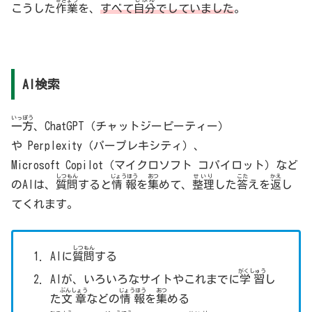
さぎょう
じぶん
こうした
作業
を、
すべて
自分
でしていました
。
AI検索
いっぽう
一方
、ChatGPT（チャットジーピーティー）
や Perplexity（パープレキシティ）、
Microsoft Copilot（マイクロソフト コパイロット）など
しつもん
じょうほう
あつ
せいり
こた
かえ
のAIは、
質問
すると
情報
を
集
めて、
整理
した
答
えを
返
し
てくれます。
しつもん
AIに
質問
する
がくしゅう
AIが、いろいろなサイトやこれまでに
学習
し
ぶんしょう
じょうほう
あつ
た
文章
などの
情報
を
集
める