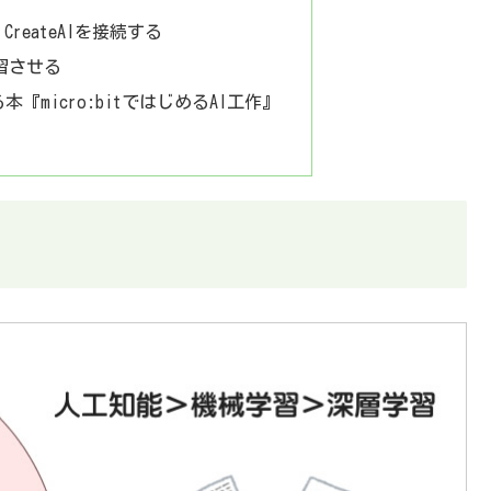
it CreateAIを接続する
習させる
『micro:bitではじめるAI工作』