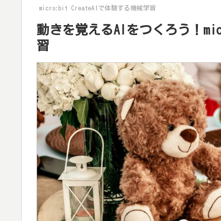
micro:bit CreateAIで体験する機械学習
動きを覚えるAIをつくろう！micro
習